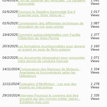
01/6/2025
L'Art de Sublimer les Véhicules : Le Détailing
1 091
Automobile
Views
01/5/2025
Pourquoi le Detailing Automobile Est-Il
1 017
Essentiel pour Votre Véhicule ?
Views
01/5/2025
Comparaison des différentes techniques de
1 087
rénovation de cuir avec primer
Views
19/4/2025
Comment autoecoleleshalles.com Facilite
1 377
l'Obtention de Votre Permis
Views
20/3/2025
Les formations incontournables pour devenir
1 160
un expert en pose de films solaires
Views
04/2/2025
Les documents nécessaires pour renouveler
1 071
votre permis de conduire français
Views
14/11/2024
Comparaison des Marques de Moteurs :
1 334
Avantages et Inconvénients selon les
Views
Utilisateurs
11/11/2024
Évaluation d'AlloMoteur : Les avis des
1 278
experts en mécanique
Views
29/10/2024
Interview Pourquoi le covering doit être
1 335
encadré par des normes métier claires -
Views
Exhibition Auto.com