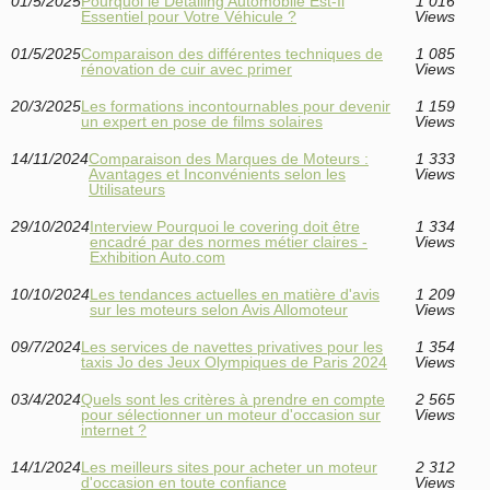
01/5/2025
Pourquoi le Detailing Automobile Est-Il
1 016
Essentiel pour Votre Véhicule ?
Views
01/5/2025
Comparaison des différentes techniques de
1 085
rénovation de cuir avec primer
Views
20/3/2025
Les formations incontournables pour devenir
1 159
un expert en pose de films solaires
Views
14/11/2024
Comparaison des Marques de Moteurs :
1 333
Avantages et Inconvénients selon les
Views
Utilisateurs
29/10/2024
Interview Pourquoi le covering doit être
1 334
encadré par des normes métier claires -
Views
Exhibition Auto.com
10/10/2024
Les tendances actuelles en matière d'avis
1 209
sur les moteurs selon Avis Allomoteur
Views
09/7/2024
Les services de navettes privatives pour les
1 354
taxis Jo des Jeux Olympiques de Paris 2024
Views
03/4/2024
Quels sont les critères à prendre en compte
2 565
pour sélectionner un moteur d'occasion sur
Views
internet ?
14/1/2024
Les meilleurs sites pour acheter un moteur
2 312
d'occasion en toute confiance
Views