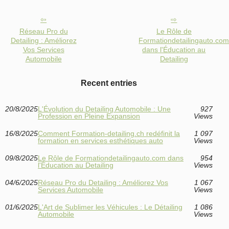
Réseau Pro du
Le Rôle de
Detailing : Améliorez
Formationdetailingauto.co
Vos Services
dans l'Éducation au
Automobile
Detailing
Recent entries
20/8/2025
L'Évolution du Detailing Automobile : Une
927
Profession en Pleine Expansion
Views
16/8/2025
Comment Formation-detailing.ch redéfinit la
1 097
formation en services esthétiques auto
Views
09/8/2025
Le Rôle de Formationdetailingauto.com dans
954
l'Éducation au Detailing
Views
04/6/2025
Réseau Pro du Detailing : Améliorez Vos
1 067
Services Automobile
Views
01/6/2025
L'Art de Sublimer les Véhicules : Le Détailing
1 086
Automobile
Views