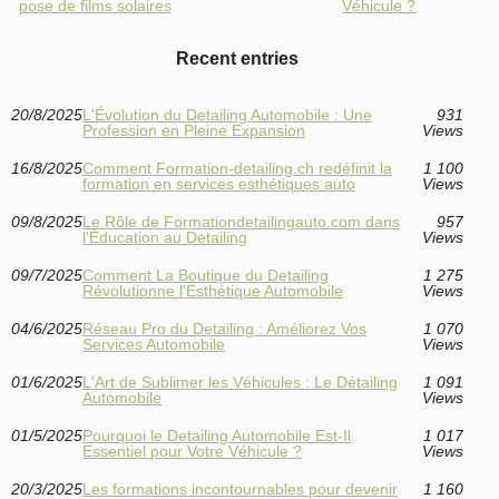
pose de films solaires
Véhicule ?
Recent entries
20/8/2025
L'Évolution du Detailing Automobile : Une
931
Profession en Pleine Expansion
Views
16/8/2025
Comment Formation-detailing.ch redéfinit la
1 100
formation en services esthétiques auto
Views
09/8/2025
Le Rôle de Formationdetailingauto.com dans
957
l'Éducation au Detailing
Views
09/7/2025
Comment La Boutique du Detailing
1 275
Révolutionne l'Esthétique Automobile
Views
04/6/2025
Réseau Pro du Detailing : Améliorez Vos
1 070
Services Automobile
Views
01/6/2025
L'Art de Sublimer les Véhicules : Le Détailing
1 091
Automobile
Views
01/5/2025
Pourquoi le Detailing Automobile Est-Il
1 017
Essentiel pour Votre Véhicule ?
Views
20/3/2025
Les formations incontournables pour devenir
1 160